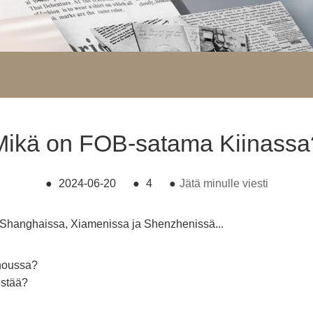
Mikä on FOB-satama Kiinassa
●
2024-06-20
●
4
●
Jätä minulle viesti
Shanghaissa, Xiamenissa ja Shenzhenissä...
zhoussa?
estää?