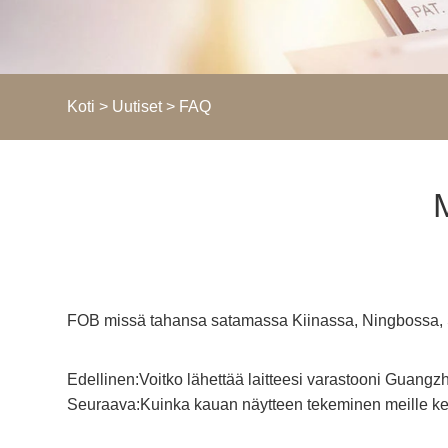
Koti
>
Uutiset
>
FAQ
FOB missä tahansa satamassa Kiinassa, Ningbossa, 
Edellinen:
Voitko lähettää laitteesi varastooni Guang
Seuraava:
Kuinka kauan näytteen tekeminen meille k