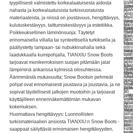
Nai
vuos
tyyli
tyypillisesti valmistettu korkealaatuisesta aidosta
Lum
Boo
valm
saap
aid
TIA
ajan
ja
nahasta ja korkealaatuisista turkisvuoratuista
teht
-
ja
use
mok
on
Meil
muk
materiaaleista, ja niissä on joustavuus, hengittävyys,
Kiin
saa
toimi
vuos
Nai
lum
kiin
on
Nais
kulutuskestävyys, taittumiskestävyys ja estetiikka.
nap
meil
valm
Kiin
ajan
TIA
nais
tyyli
Plat
Poikkeuksellinen lämmönsuoja: Täytetyt
aid
on
ja
Lum
Kaik
on
mok
ja
Stit
mok
erinomaisella villalla tai synteettisellä turkiksella ja
15
toimi
teht
talvi
kiin
lum
alus
edis
-
päällystetty lampaan- tai nubukkinahalla sekä
vuo
Kiin
Kiin
lumi
nais
valm
mall
lumi
laadukkaalla kumipohjalla, TIANXIU Snow Boots
amm
ylpe
meil
voiv
nap
ja
kute
use
tarjoavat monikerroksisen suojan pitämään jalat
tuot
15
on
hyv
aito
toimi
Plat
vuos
lämpiminä ankarissa kylmissä olosuhteissa.
Hyv
vuo
15
OEM
mok
Kes
ulko
ajan
Äärimmäistä mukavuutta: Snow Bootsin pehmeät
hint
poik
vuo
ja
lum
talv
neul
Meil
pohjat ovat erinomaisesti joustavia ja joustavia, ja ne
ja
kok
amm
ODM
valm
15
ja
on
sopivat täydellisesti jalkojen muotoihin ja tarjoavat
vak
lumi
tuot
tukk
ja
vuo
virk
tyyli
käyttäjilleen ennennäkemättömän mukavan
toim
valm
hyv
ja
toimi
ajan
kirjo
ja
kokemuksen.
ansi
Kilp
hint
räät
Meil
ja
tarr
edis
Huomattava hengittävyys: Luonnollisten
lumi
hinn
ja
tuott
on
keng
veto
mall
turkismateriaalien ansiosta TIANXIU:n Snow Boots -
katt
ja
vak
Nais
15
katt
kaul
kute
saappaat säilyttävät erinomaisen hengittävyyden,
suu
luot
toim
kesk
vuo