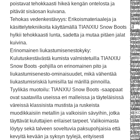
suu
tyylit
Plat
poistavat tehokkaasti hikeä kengän ontelosta ja
osa
toim
Nais
mok
amm
osa
kes
ulko
pitävät sisäosan kuivana.
Eur
ansi
aido
lumi
tuot
Eur
yksi
neul
Tehokas vedenkestävyys: Erikoismateriaaleja ja
ja
saa
mokk
joid
hyvä
ja
ja
ja
käsittelytekniikoita käyttämällä TIANXIU Snow Boots
Ame
ovat
katt
sisä
hint
Ame
tyyl
virk
hylkii tehokkaasti lunta, sadetta ja mutaa pitäen jalat
mark
saa
suu
on
ja
mark
kok
kirjo
kuivina.
Meil
vah
osa
muis
vak
Meil
talv
tarr
Erinomainen liukastumisenestokyky:
on
jala
Eur
peh
toim
on
lumi
veto
Kulutuskestävästä kumista valmistetuilla TIANXIU
hyvi
Eur
ja
verh
Täm
hyvi
voiv
kaul
Snow Boots -pohjilla on erinomainen pito ja
koul
ja
Ame
tarj
ansi
koul
hyv
tyylit
liukastumisenesto-ominaisuudet, mikä vähentää
ja
Ame
mark
äär
lumi
tark
OEM
kes
liukastumisriskiä lumisilla tai märillä pinnoilla.
yli
mark
Meil
läm
voiv
seu
ja
yksi
Tyylikäs muotoilu: TIANXIU Snow Boots -saappaat
10
Kok
on
muk
tuke
tarka
ODM
ja
ovat saatavilla useissa eri malleissa ja täyteläisissä
vuo
lumi
hyvi
kok
räät
laat
tukk
tyyl
väreissä klassisista mustista ja ruskeista
tarka
Kiin
koul
talv
tuot
ja
ja
kok
muodikkaisiin metallin ja valkoisiin sävyihin, jotka
jotk
ole
ja
ajan
ja
tak
räätä
talv
täyttävät kuluttajien erilaiset tarpeet. Valikoimasta
pyst
inno
yli
Lum
varm
kenk
Nais
lumi
löytyy sekä talveen soveltuvia paksupohjaisia ​​että
yllä
sol
10
sopi
sama
laa
leh
voiv
kevyitä kevään ja syksyn tyylejä, erityisesti
amma
pitk
vuo
kaik
laad