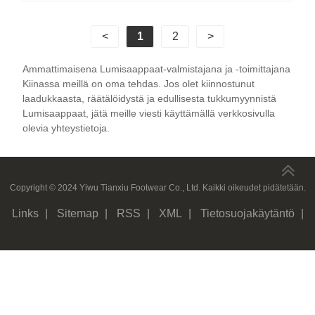
<
1
2
>
Ammattimaisena Lumisaappaat-valmistajana ja -toimittajana
Kiinassa meillä on oma tehdas. Jos olet kiinnostunut
laadukkaasta, räätälöidystä ja edullisesta tukkumyynnistä
Lumisaappaat, jätä meille viesti käyttämällä verkkosivulla
olevia yhteystietoja.
Copyright © 2024 Yiwu Tianxiu Footwear Co., Ltd. Kaikki oikeudet pidätetään.
Links
|
Sitemap
|
RSS
|
XML
|
Tietosuojakäytäntö
|