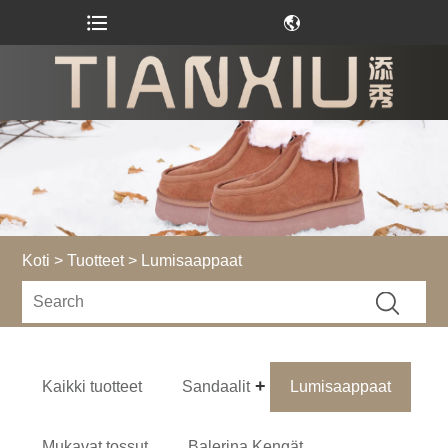
Koti
>
Tuotteet
> Lumisaappaat
Kaikki tuotteet
Sandaalit
Lumisaappaat
Mukavat tossut
Balerina Kengät