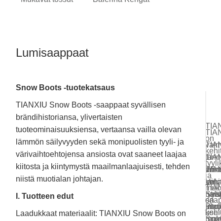
Lumisaappaat
Snow Boots -tuotekatsaus
TIANXIU Snow Boots -saappaat syvällisen
Nai
brändihistoriansa, ylivertaisten
Nai
leh
TIA
tuoteominaisuuksiensa, vertaansa vailla olevan
per
TIA
Tal
mok
on
mui
lämmön säilyvyyden sekä monipuolisten tyyli- ja
tar
valm
TIA
Nai
lum
kehi
lum
värivaihtoehtojensa ansiosta ovat saaneet laajaa
kes
ja
tunn
Nai
TIA
tyyli
mok
kiitosta ja kiintymystä maailmanlaajuisesti, tehden
aid
toimi
Wint
TIA
on
ja
Nai
lum
mok
niistä muotialan johtajan.
kiin
Velc
on
kehi
tas
muk
TIA
nais
Stra
nais
tyyli
I. Tuotteen edut
lum
saap
on
peru
Plat
aito
ja
use
kehi
Laadukkaat materiaalit: TIANXIU Snow Boots on
muis
Sno
mok
muk