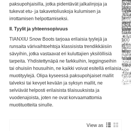
ja
mok
hyv
paksupohjaisilla, jotka pidentävät jalkalinjoja ja
ja
tarka
tilai
hyvä
nil
OEM
tukevat etu- ja takavetoliuskoja kulumisen ja
Lue
teho
kum
jotk
100
hint
sopi
ja
irrottamisen helpottamiseksi.
lisä
laad
asia
pyst
%
joka
ODM
II. Tyylit ja yhteensopivuus
Odo
kan
yllä
nahk
Lue
tila
tukk
inno
ja
amma
kaks
Läh
lisä
TIANXIU Snow Boots tarjoaa erilaisia ​​tyylejä ja
100
ja
kys
että
hal
ja
sand
runsaita värivaihtoehtoja klassisista trendikkäisiin
%
räätä
saa
olla
teho
koe
sävyihin, jotka vastaavat eri kuluttajien yksilöllisiä
Läh
nahk
olla
luot
laad
talv
kys
tarpeita. Yhdistettynäpä ne farkkuihin, leggingseihin
Lue
tupl
pitk
toimi
TIA
lisä
tai ohuisiin housuihin, ne kaikki voivat esitellä erilaisia
koe
Lue
toimi
Kiin
​​muotityylejä. Olipa kyseessä paksupohjaiset mallit
talv
lisä
Lue
Kiin
talveksi tai kevyet kevään ja syksyn mallit, ne
taiv
Läh
lisä
Lue
kys
selviävät helposti erilaisista tilaisuuksista ja
lisä
Lue
Läh
vuodenajoista, joten ne ovat korvaamattomia
Lue
lisä
kys
Läh
lisä
muotituotteita sinulle.
kys
Läh
kys
Läh
Läh
kys
View as
kys