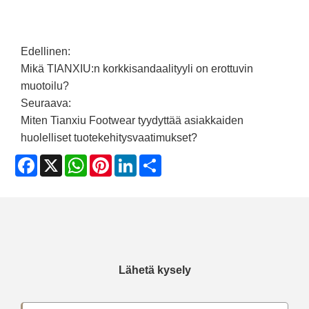
Edellinen:
Mikä TIANXIU:n korkkisandaalityyli on erottuvin
muotoilu?
Seuraava:
Miten Tianxiu Footwear tyydyttää asiakkaiden
huolelliset tuotekehitysvaatimukset?
Facebook
X
WhatsApp
Pinterest
LinkedIn
Share
Lähetä kysely