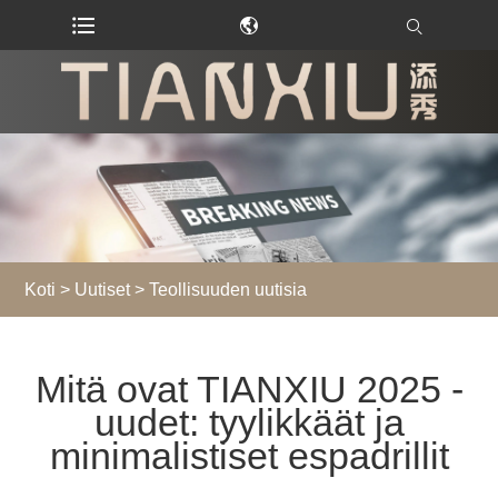
Koti
>
Uutiset
>
Teollisuuden uutisia
Mitä ovat TIANXIU 2025 -
uudet: tyylikkäät ja
minimalistiset espadrillit