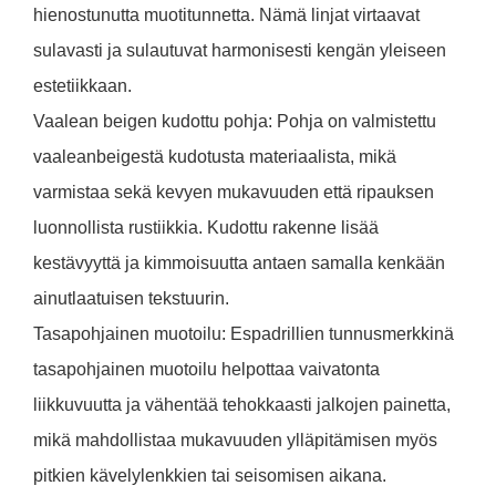
hienostunutta muotitunnetta. Nämä linjat virtaavat
sulavasti ja sulautuvat harmonisesti kengän yleiseen
estetiikkaan.
Vaalean beigen kudottu pohja: Pohja on valmistettu
vaaleanbeigestä kudotusta materiaalista, mikä
varmistaa sekä kevyen mukavuuden että ripauksen
luonnollista rustiikkia. Kudottu rakenne lisää
kestävyyttä ja kimmoisuutta antaen samalla kenkään
ainutlaatuisen tekstuurin.
Tasapohjainen muotoilu: Espadrillien tunnusmerkkinä
tasapohjainen muotoilu helpottaa vaivatonta
liikkuvuutta ja vähentää tehokkaasti jalkojen painetta,
mikä mahdollistaa mukavuuden ylläpitämisen myös
pitkien kävelylenkkien tai seisomisen aikana.