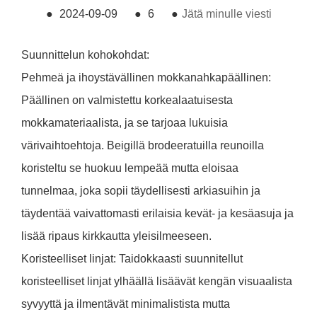
●
2024-09-09
●
6
●
Jätä minulle viesti
Suunnittelun kohokohdat:
Pehmeä ja ihoystävällinen mokkanahkapäällinen:
Päällinen on valmistettu korkealaatuisesta
mokkamateriaalista, ja se tarjoaa lukuisia
värivaihtoehtoja. Beigillä brodeeratuilla reunoilla
koristeltu se huokuu lempeää mutta eloisaa
tunnelmaa, joka sopii täydellisesti arkiasuihin ja
täydentää vaivattomasti erilaisia ​​kevät- ja kesäasuja ja
lisää ripaus kirkkautta yleisilmeeseen.
Koristeelliset linjat: Taidokkaasti suunnitellut
koristeelliset linjat ylhäällä lisäävät kengän visuaalista
syvyyttä ja ilmentävät minimalistista mutta