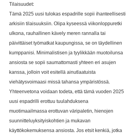
Tilaisuudet:
Tämä 2025 uusi tulokas espadrille sopii ihanteellisesti
arkisiin tilaisuuksiin. Olipa kyseessä viikonloppuretki
ulkona, rauhallinen kävely meren rannalla tai
päivittäiset työmatkat kaupungissa, se on täydellinen
kumppanisi. Minimalistisen ja tyylikkään muotoilunsa
ansiosta se sopii saumattomasti yhteen eri asujen
kanssa, jolloin voit esitellä ainutlaatuista
viehätysvoimaasi missä tahansa ympäristössä.
Yhteenvetona voidaan todeta, että tämä vuoden 2025
uusi espadrilli erottuu tuulahduksena
muotimaailmassa erottuvan väripaletin, hienojen
suunnitteluyksityiskohtien ja mukavan
käyttökokemuksensa ansiosta. Jos etsit kenkiä, jotka