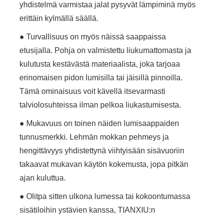
yhdistelmä varmistaa jalat pysyvät lämpiminä myös
erittäin kylmällä säällä.
● Turvallisuus on myös näissä saappaissa
etusijalla. Pohja on valmistettu liukumattomasta ja
kulutusta kestävästä materiaalista, joka tarjoaa
erinomaisen pidon lumisilla tai jäisillä pinnoilla.
Tämä ominaisuus voit kävellä itsevarmasti
talviolosuhteissa ilman pelkoa liukastumisesta.
● Mukavuus on toinen näiden lumisaappaiden
tunnusmerkki. Lehmän mokkan pehmeys ja
hengittävyys yhdistettynä viihtyisään sisävuoriin
takaavat mukavan käytön kokemusta, jopa pitkän
ajan kuluttua.
● Olitpa sitten ulkona lumessa tai kokoontumassa
sisätiloihin ystävien kanssa, TIANXIU:n