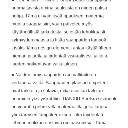
huomattavista ominaisuuksista on niiden paksu
pohja. Tämä ei vain lisää ripauksen modernia
muotia saappaisiin, vaan palvelee myös
käytännöllistä tarkoitusta: se estää tehokkaasti
kylmyyden maasta ja lisää saappaiden lämpöä.
Lisäksi tämä design-elementti antaa käyttäjälleen
hieman pituutta ja pidentää visuaalisesti jalkoja,
luoden hoikentavan vaikutuksen.
● Näiden lumisaappaiden ammattitaito on
vertaansa vailla. Saappaiden yläosan ompeleet
ovat tarkkoja ja sulavia, mikä osoittaa tarkkaa
huomiota yksityiskohtiin. TIANXIU Bootsin sisäpuoli
on vuorattu pehmeällä materiaalilla, joka tarjoaa
ylimääräisen lämpökerroksen, joka täydentää
lehmän mokkan eristäviä ominaisuuksia. Tämä