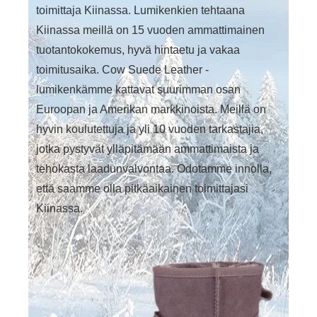
toimittaja Kiinassa. Lumikenkien tehtaana
Kiinassa meillä on 15 vuoden ammattimainen
tuotantokokemus, hyvä hintaetu ja vakaa
toimitusaika. Cow Suede Leather -
lumikenkämme kattavat suurimman osan
Euroopan ja Amerikan markkinoista. Meillä on
hyvin koulutettuja ja yli 10 vuoden tarkastajia,
jotka pystyvät ylläpitämään ammattimaista ja
tehokasta laadunvalvontaa. Odotamme innolla,
että saamme olla pitkäaikainen toimittajasi
Kiinassa.