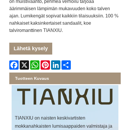
on muistivaahto, pehmeä verhoilu tarjoaa
äärimmäisen lämpimän mukavuuden koko talven
ajan. Lumikengät sopivat kaikkiin tilaisuuksiin. 100 %
nahkaiset kaksinkertaiset sandaalit, koe
talviromanttinen TIANXIU.
Lähetä kysely
Facebook
X
WhatsApp
Pinterest
LinkedIn
Share
Tuotteen Kuvaus
TIANXIU on naisten keskivartisten
mokkanahkaisten lumisaappaiden valmistaja ja