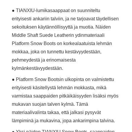
● TIANXIU-lumikasaappaat on suunniteltu
erityisesti ankariin talviin, ja ne tarjoavat täydellisen
sekoituksen käytännöllisyyttä ja muotia. Näiden
Middle Shaft Suede Leatherin ydinmateriaali
Platform Snow Boots on korkealaatuista lehmän
mokkaa, joka on tunnettu kestävyydestään,
pehmeydestä ja erinomaisesta
kylmänkestävyydestään.
● Platform Snow Bootsin ulkopinta on valmistettu
erityisesti käsitellystä lehmän mokkasta, mikä
varmistaa saappaiden pitkäikäisyyden lisäksi myös
mukavan suojan talven kylmä. Tämä
materiaalivalinta takaa, että jalkasi pysyvät
lämpiminä ja mukavina, jopa ankarimpina talvina.
● Yksi näiden TIANXIU Snow Boots -saappaiden