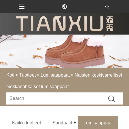
Koti
>
Tuotteet
>
Lumisaappaat
> Naisten keskivarrelliset
mokkanahkaiset lumisaappaat
Kaikki tuotteet
Sandaalit
Lumisaappaat