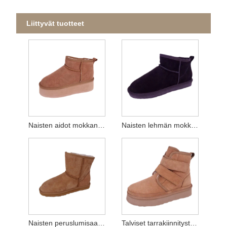
Liittyvät tuotteet
Naisten aidot mokkanahkaiset lumisaappaat
Naisten lehmän mokkanahkaiset lumisaappaat
Naisten peruslumisaappaat muistivaahdolla
Talviset tarrakiinnitystasoiset lumisaappaat